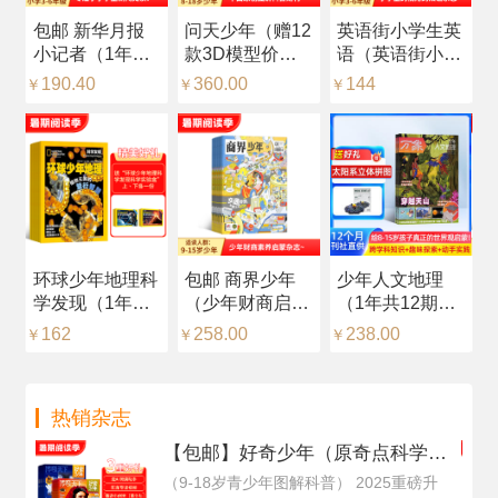
包邮 新华月报
问天少年（赠12
英语街小学生英
科
小记者（1年共
款3D模型价值
语（英语街小学
杂
12期）（预约全
216元，每月随
版）（中英双
品
190.40
360.00
144
2
￥
￥
￥
￥
年）
刊赠送一个）
语）（1年共12
年
（1年共12期）
期）（杂志订
志
（杂志订阅）
阅）
识
环球少年地理科
包邮 商界少年
少年人文地理
【
学发现（1年共
（少年财商启
（1年共12期）
（
12期）（杂志订
蒙）（1年共12
（杂志订阅）
中
162
258.00
238.00
2
￥
￥
￥
￥
阅）
期）（杂志订
+
阅）
然
（
热销杂志
每
阅
【包邮】好奇少年（原奇点科学）
（Science Illustrated 中文版）（1
（9-18岁青少年图解科普） 2025重磅升