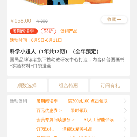
收藏
158.00
￥
￥300
暑期阅读季
53折
促销产品
活动时间：8月5日-8月11日
科学小超人（1年共12期）（全年预定）
国民品牌读者旗下携幼教研发中心打造，内含科普图画书
+实验材料+口袋漫画
期数选择
组合特惠
订阅有礼
活动促销
暑期阅读季
满300减100 点击领取
百元优惠券->
限时领取
会员专属阅读服务->
AI人工智能伴读
订阅送礼
满额送精美礼品