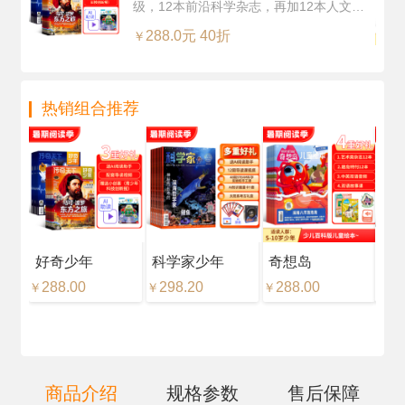
级，12本前沿科学杂志，再加12本人文知
年共12期24本，科学版+历史版）
识杂志，超值订阅
+赠送AI阅读助手
288.0元 40折
￥
热销组合推荐
好奇少年
科学家少年
奇想岛
好
288.00
298.20
288.00
18
￥
￥
￥
￥
商品介绍
规格参数
售后保障