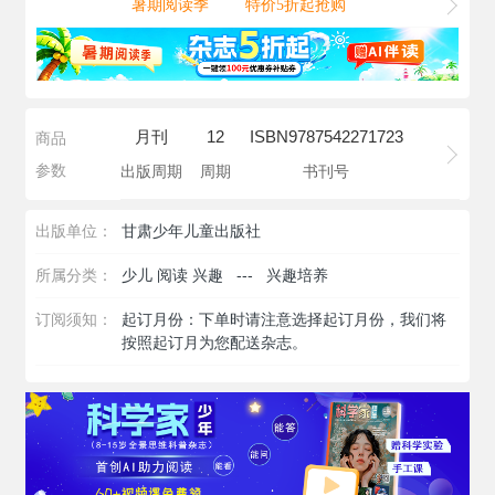
暑期阅读季
特价5折起抢购
月刊
12
ISBN9787542271723
商品
参数
出版周期
周期
书刊号
出版单位：
甘肃少年儿童出版社
所属分类：
少儿 阅读 兴趣
---
兴趣培养
订阅须知：
起订月份：下单时请注意选择起订月份，我们将
按照起订月为您配送杂志。