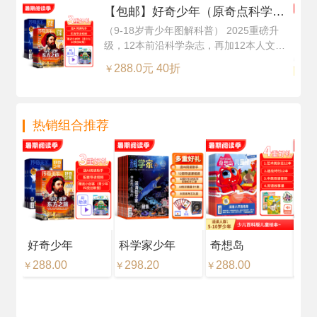
能
【包邮】好奇少年（原奇点科学）
（Science Illustrated 中文版）（1
（9-18岁青少年图解科普） 2025重磅升
级，12本前沿科学杂志，再加12本人文知
年共12期24本，科学版+历史版）
识杂志，超值订阅
+赠送AI阅读助手
288.0元 40折
￥
热销组合推荐
好奇少年
科学家少年
奇想岛
好
288.00
298.20
288.00
18
￥
￥
￥
￥