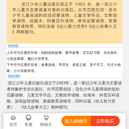
上半月刊主要栏目有：妈妈讲的故事、数学故事、宝宝好习惯、
光头探长、
七彩故事屋
、魔幻大世界
等。
下半月刊主要栏目有：故事游戏、寻寻乐、
兽医
之家、亲子手工、
天才小画
家
、小小实验室等。
浙江少年儿童出版社成立于1983年，是一家以少年儿童为主要读
者对象的专业出版社。出书范围包括：适合少年儿童阅读的低幼
启蒙读物、儿童文学作品、文教助学读物、绘画本、科普百科读
物、游戏益智读物、家庭教育读物等，同时出版《幼儿智力世
界》、《幼儿故事大王》两种期刊。
加入购物车
立即购买
首页
购物车
客服