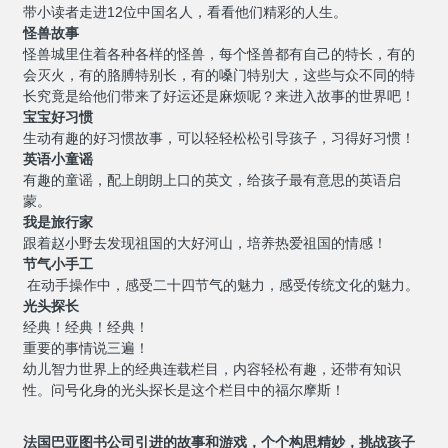
带小读者走进
12
位中国名人，看看他们精彩的人生。
怪兽故事
怪兽城里住着各种各样的怪兽，每个怪兽都有自己的特长，有的
会灭火，有的胳膊特别长，有的嗓门特别大，这些与众不同的特
长究竟是给他们带来了好运还是麻烦呢？来进入故事的世界吧！
宝宝好习惯
生动有趣的好习惯故事，可以轻轻松松引导孩子，习得好习惯！
英语小童谣
有趣的童谣，配上朗朗上口的英文，给孩子最有意思的英语启
蒙。
我是旅行家
跟着赵小野去发现祖国的大好河山
，
培养热爱祖国的情感！
节气小手工
在动手操作中，感受二十四节气的魅力，感受传统文化的魅力。
光头探长
经典！经典！经典！
重要的事情说三遍！
幼儿智力世界上的经典连载栏目，内容轻松有趣，还带有知识
性。问号化身的光头探长是这个栏目中的福尔摩斯！
法国巴亚图书公司
引进的故事和游戏，个个构思精妙，挑战孩子