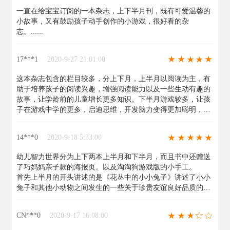
一直在给宝宝订阅的一本杂志，上下半月刊，既有可爱温馨的
小故事，又有鼓励孩子动手创作的小游戏，很好看的杂
志。......
17***1
2020-9-27 21:01:00
这本杂志包含的栏目较多，分上下月，上半月以阅读为主，有
助于培养孩子的阅读兴趣，增强阅读能力以及一些生动有趣的
故事，让学龄前的儿童增长更多知识。下半月游戏较多，让孩
子在游戏中学的更多，启迪思维，开发脑力变得更加聪明，是
一本不错的读物！
舞钢市八台镇张楼小学附属幼儿园......
14***0
2020-9-18 5:33:00
幼儿智力世界分为上下两本上半月和下半月，而且书中还赠送
了巧妈妈亲子款的海报页。以及淘淘狗游戏版的小手工。
首先上半月的开头讲述的是《花丛中的小小兔子》讲述了小小
兔子和其他小动物之间发生的一些关于珍贵友谊良好品质的故
事。苏州还向孩子介绍了一些朋友之间的良好友谊是如何建立
的一些生活中的一些好品质等。
CN***0
2020-9-17 16:08:00
而且还有了成语小剧场的栏目，是孩子在学习的过程中学习一
些成语，表演一些童话剧。可是他们知道了一些成语的来历。