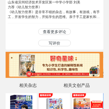
山东省滨州经济技术开发区第一中学小学部 刘美
使成语变得不再枯燥。书中还介绍了几种字体的写法，并介绍
力荐《幼儿智力世界》
了虎字是怎样来的，还带了关于虎字的卡片。并且书中通过一
《幼儿智力世界》是非常不错的杂志，有故事，有游戏，有手
个个的小故事告诉我们小朋友生活中一些好的习惯和一些珍贵
工，开发学生的智力，开拓学生的思维。亲子手工是家长和孩
的友谊。一些简笔画也是不可缺少的，让宝宝在学习知识的同
子都喜欢的栏目，一起动手，一起游戏，亲子关系就这样变得
时也学习了绘画。带着好奇心让宝宝在书中寻找迷宫，走出迷
融洽和谐。赠送的亲子刊物更是喜欢了，能交给父母如何引导
宫。
孩子读童话，并且知道童话深层含义是什么，让阅读更有目的
查看更多评论
下半月就着重向小孩子们介绍生活的一些小常识。比如关于大
性。......
和小男和女等。里面还有孩子们喜欢的一些动物面具，可以自
己做面具涂颜色和剪下来做手工。还有一些做试验的内容。把
写评价
生活中的一些知识故事和手工等等的内容都包括在了杂志里。
让孩子通过阅读了解整个世界。而且这套杂志纸张厚重印刷精
美是适合4至7岁幼儿看的读本。
山东省聊城巿冠县徐刘村蔚篮幼儿园
张艳辉
......
相关杂志
相关文创产品