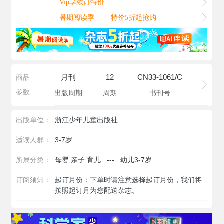
Vip享续订特价
暑期阅读季
特价5折起抢购
月刊
12
CN33-1061/C
商品
参数
出版周期
周期
书刊号
出版单位：
浙江少年儿童出版社
适读人群：
3-7岁
所属分类：
母婴 亲子 育儿
---
幼儿3-7岁
订阅须知：
起订月份：下单时请注意选择起订月份，我们将
按照起订月为您配送杂志。