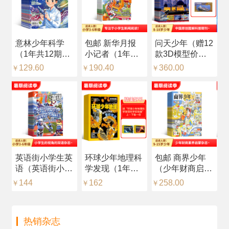
意林少年科学
包邮 新华月报
问天少年（赠12
少
（1年共12期）
小记者（1年共
款3D模型价值
（
（杂志订阅）
12期）（预约全
216元，每月随
（
129.60
190.40
360.00
2
￥
￥
￥
￥
年）
刊赠送一个）
（1年共12期）
（杂志订阅）
英语街小学生英
环球少年地理科
包邮 商界少年
【
语（英语街小学
学发现（1年共
（少年财商启
星
版）（中英双
12期）（杂志订
蒙）（1年共12
（
144
162
258.00
1
￥
￥
￥
￥
语）（1年共12
阅）
期）（杂志订
文
期）（杂志订
阅）
1
阅）
阅
热销杂志
读