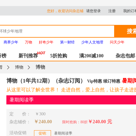
您好，欢迎访问杂志铺
请您登录
注册
我的订
搜
商界少年
万物
好奇少年
第一财经
少年人文地理
问天少年
行榜
新刊推荐
5折抢购
满200减100
杂志包邮
博物
普
博物
博物（1年共12期）（杂志订阅）
暑期
Vip特惠 续订特惠
从这里可以了解全世界！ 走进自然，爱上自然，让孩子走进
暑期阅读季
定 价：
￥300
￥240.00
￥240.00 元
杂志铺价：
限时抢购：80折
活动促销
促销:
暑期阅读季