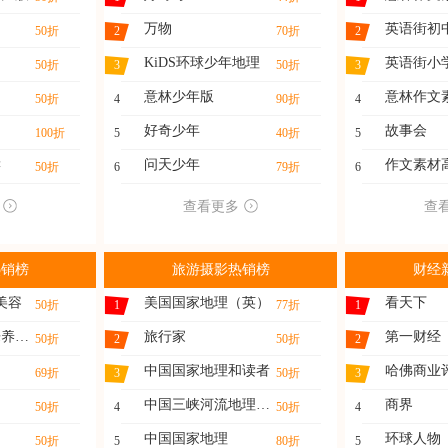
万物
英语街初
50折
2
70折
2
KiDS环球少年地理
英语街小
50折
3
50折
3
意林少年版
意林作文
50折
4
90折
4
好奇少年
故事会
100折
5
40折
5
读
问天少年
作文素材
50折
6
79折
6
查看更多
查
热销榜
旅游摄影热销榜
财经
美容
美国国家地理（英）
看天下
50折
1
77折
1
家庭医药（快乐养生）
旅行家
第一财经
50折
2
50折
2
中国国家地理和读者
哈佛商业
69折
3
50折
3
中国三峡河流地理与水
商界
50折
4
50折
4
中国国家地理
环球人物
50折
5
80折
5