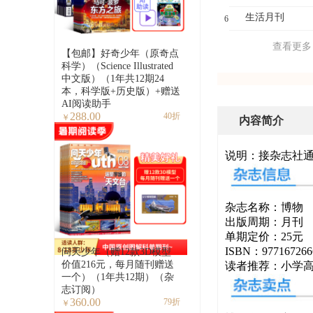
生活月刊
6
查看更多
【包邮】好奇少年（原奇点
科学）（Science Illustrated
中文版）（1年共12期24
本，科学版+历史版）+赠送
AI阅读助手
288.00
40折
￥
内容简介
说明：接杂志社通知
杂志名称：博物
出版周期：月刊
单期定价：25元
ISBN：977167266
问天少年（赠12款3D模型
价值216元，每月随刊赠送
读者推荐：小学高
一个）（1年共12期）（杂
志订阅）
360.00
79折
￥