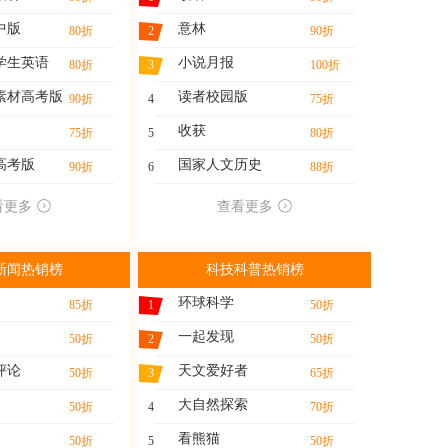
中版
意林
80折
2
90折
学生英语
小说月报
80折
3
100折
素材高考版
读者校园版
90折
4
75折
收获
75折
5
80折
高考版
国家人文历史
90折
6
88折
看更多
查看更多
新闻热销榜
科技科普热销榜
环球科学
85折
1
50折
一起发现
50折
2
50折
评论
天文爱好者
50折
3
65折
大自然探索
50折
4
70折
看熊猫
50折
5
50折