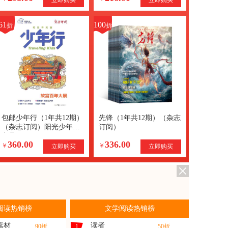
61
100
折
折
包邮少年行（1年共12期）
先锋（1年共12期）（杂志
（杂志订阅）阳光少年报
订阅）
出品
360.00
336.00
￥
￥
立即购买
立即购买
阅读热销榜
文学阅读热销榜
素材
读者
90折
1
50折