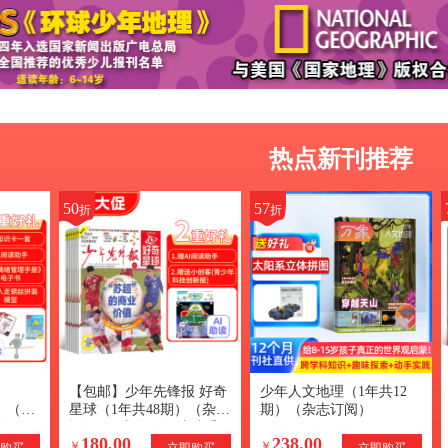
热点新刊推荐
50
57
折
折
【包邮】少年先锋报 好奇
少年人文地理（1年共12
版）（1
星球（1年共48期）（杂志
期）（杂志订阅）
订阅）
订阅）+赠送AI阅读助手
180.00
238.00
AI知识
￥
￥
购买
立即购买
立即购买