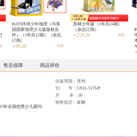
KiDS环球少年地理（与美
意林少年版（1年共24期）
国国家地理少儿版版权合
（杂志订阅）
科
259.20
万
作）（1年共12期）（杂志
90折
￥
订阅）
90.00
0折
50折
￥
售后保障
商品评价
出版周期：
月刊
刊 号：
CN11-5176/P
开 本：
16
销售状态：
在销
015年全国优秀少儿期刊