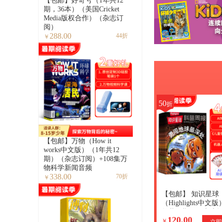
【包邮】好奇号（1年共12
期，36本）（美国Cricket
Media版权合作）（杂志订
阅）
288.00
44折
￥
50
折
【包邮】万物（How it
works中文版）（1年共12
期）（杂志订阅）+108集万
物科学新闻音频
338.00
70折
￥
【包邮】 知识星球
（Highlights中文
年共12期）（杂志
120.00
+赠送AI阅读助手+
￥
立即