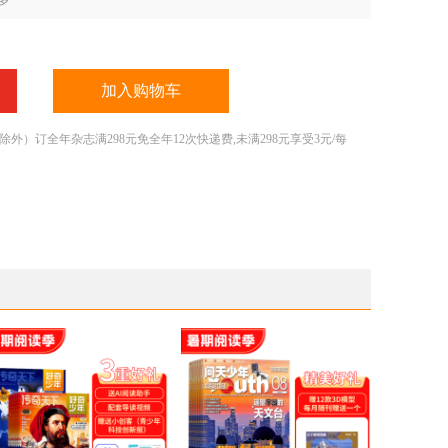
加入购物车
）订全年杂志满298元免全年12次快递费,未满298元享受3元/每