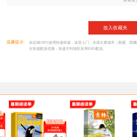
放入收藏夹
温馨提示:
杂志铺100%使用快递投递，送货上门：全国主要城市（新疆、西藏除外
次快递配送优惠；快递不到地区采用EMS配送。