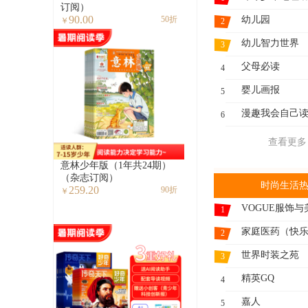
订阅）
90.00
幼儿园
50折
￥
2
幼儿智力世界
3
父母必读
4
婴儿画报
5
漫趣我会自己
6
查看更多
意林少年版（1年共24期）
（杂志订阅）
时尚生活
259.20
90折
￥
VOGUE服饰与
1
2
世界时装之苑
3
精英GQ
4
嘉人
5