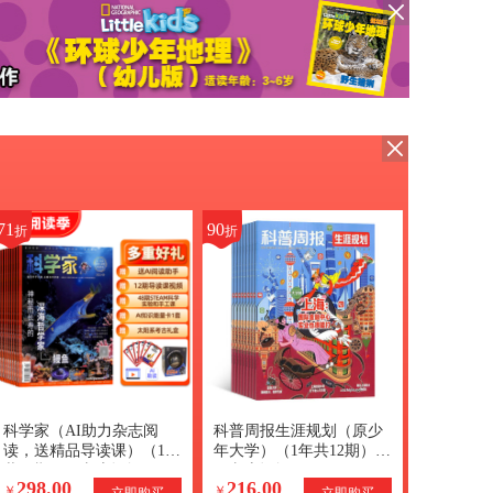
71
90
折
折
科学家（AI助力杂志阅
科普周报生涯规划（原少
读，送精品导读课）（1年
年大学）（1年共12期）
共12期）（杂志订阅）
（杂志订阅）
298.00
216.00
+AI知识能量卡
￥
￥
立即购买
立即购买