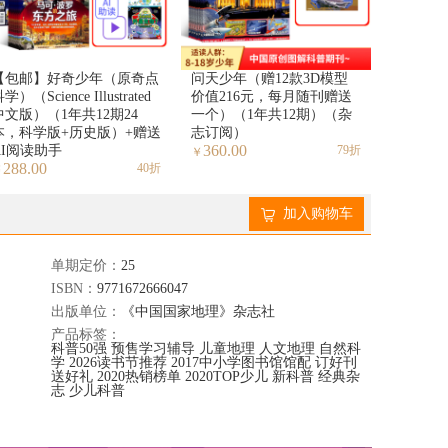
【包邮】好奇少年（原奇点
问天少年（赠12款3D模型
学）（Science Illustrated
价值216元，每月随刊赠送
中文版）（1年共12期24
一个）（1年共12期）（杂
本，科学版+历史版）+赠送
志订阅）
360.00
AI阅读助手
79折
￥
288.00
40折
￥
加入购物车
单期定价：
25
ISBN：
9771672666047
出版单位：
《中国国家地理》杂志社
产品标签：
科普50强
预售学习辅导
儿童地理
人文地理
自然科
学
2026读书节推荐
2017中小学图书馆馆配
订好刊
送好礼
2020热销榜单
2020TOP少儿
新科普
经典杂
志
少儿科普