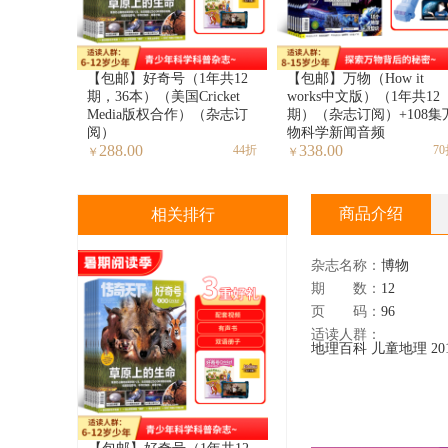
【包邮】好奇号（1年共12
【包邮】万物（How it
期，36本）（美国Cricket
works中文版）（1年共12
Media版权合作）（杂志订
期）（杂志订阅）+108集
阅）
物科学新闻音频
288.00
338.00
44折
7
￥
￥
商品介绍
相关排行
杂志名称：
博物
期 数：
12
页 码：
96
适读人群：
地理百科
儿童地理
2