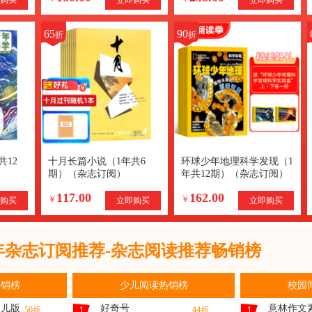
65
90
折
折
共12
十月长篇小说（1年共6
环球少年地理科学发现（1
期）（杂志订阅）
年共12期）（杂志订阅）
117.00
162.00
￥
￥
购买
立即购买
立即购买
6年杂志订阅推荐-杂志阅读推荐畅销榜
热销榜
少儿阅读热销榜
校园
幼儿版
好奇号
意林作文
50折
1
44折
1