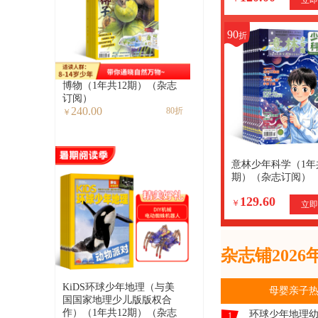
能量卡
90
折
博物（1年共12期）（杂志
订阅）
240.00
80折
￥
意林少年科学（1年
期）（杂志订阅）
129.60
￥
立即
杂志铺202
KiDS环球少年地理（与美
母婴亲子
国国家地理少儿版版权合
作）（1年共12期）（杂志
环球少年地理
1