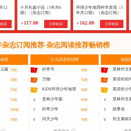
共12
十月长篇小说（1年共6
环球少年地理科学发现（1
期）（杂志订阅）
年共12期）（杂志订阅）
117.00
162.00
￥
￥
购买
立即购买
立即购买
6年杂志订阅推荐-杂志阅读推荐畅销榜
热销榜
少儿阅读热销榜
校园
幼儿版
好奇号
意林作文
50折
1
44折
1
万物
英语街初
50折
2
70折
2
KiDS环球少年地理
英语街小
50折
3
50折
3
意林少年版
意林作文
50折
4
90折
4
好奇少年
故事会
100折
5
40折
5
读
问天少年
作文素材
50折
6
79折
6