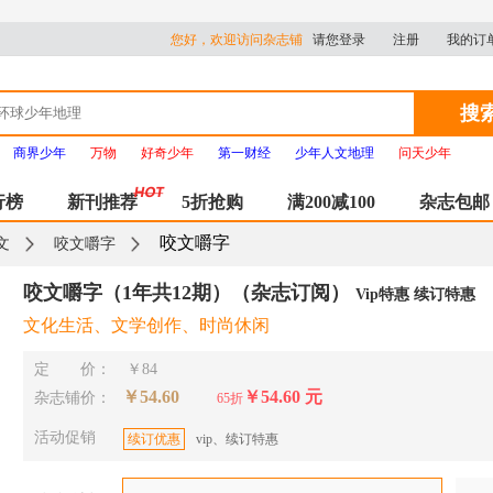
您好，欢迎访问杂志铺
请您登录
注册
我的订
搜
商界少年
万物
好奇少年
第一财经
少年人文地理
问天少年
行榜
新刊推荐
5折抢购
满200减100
杂志包邮
咬文嚼字
文
咬文嚼字
咬文嚼字（1年共12期）（杂志订阅）
Vip特惠 续订特惠
文化生活、文学创作、时尚休闲
定 价：
￥84
￥54.60
￥54.60 元
杂志铺价：
65折
活动促销
续订优惠
vip、续订特惠