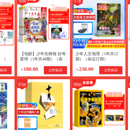
50
57
折
折
【包邮】少年先锋报 好奇
少年人文地理（1年共12
版）（1
星球（1年共48期）（杂志
期）（杂志订阅）
订阅）
订阅）+赠送AI阅读助手
180.00
238.00
AI知识
￥
￥
购买
立即购买
立即购买
65
90
折
折