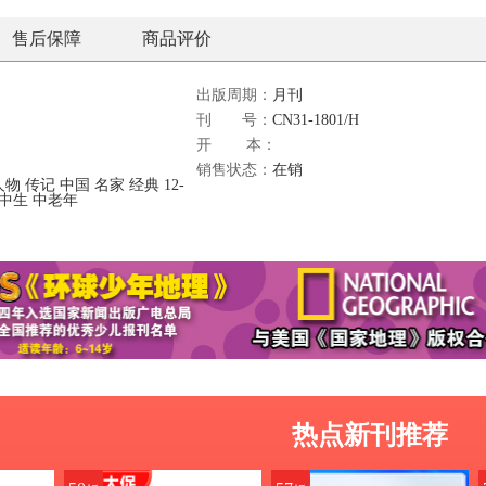
售后保障
商品评价
出版周期：
月刊
刊 号：
CN31-1801/H
开 本：
销售状态：
在销
人物
传记
中国
名家
经典
12-
高中生
中老年
热点新刊推荐