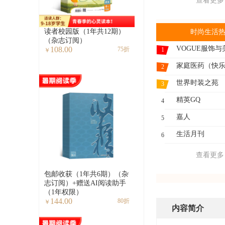
查看更多
读者校园版（1年共12期）
时尚生活
（杂志订阅）
VOGUE服饰与
108.00
75折
1
￥
2
世界时装之苑
3
精英GQ
4
嘉人
5
生活月刊
6
查看更多
包邮收获（1年共6期）（杂
志订阅）+赠送AI阅读助手
（1年权限）
144.00
80折
￥
内容简介