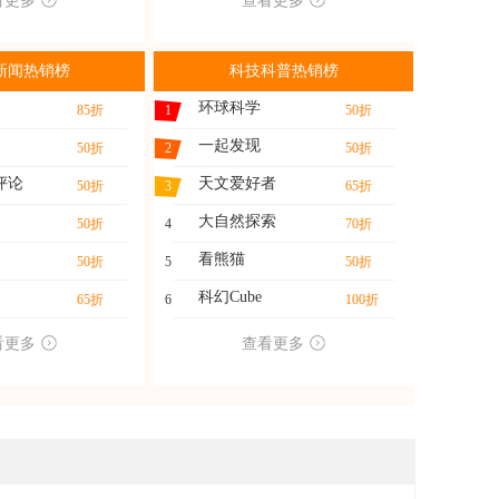
看更多
查看更多
新闻热销榜
科技科普热销榜
环球科学
85折
1
50折
一起发现
50折
2
50折
评论
天文爱好者
50折
3
65折
大自然探索
50折
4
70折
看熊猫
50折
5
50折
科幻Cube
65折
6
100折
看更多
查看更多