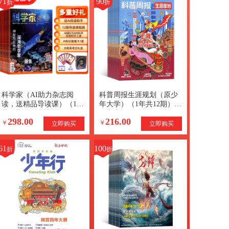
71
90
折
折
科学家（AI助力杂志阅
科普周报生涯规划（原少
读，送精品导读课）（1年
年大学）（1年共12期）
共12期）（杂志订阅）
（杂志订阅）
298.00
216.00
+AI知识能量卡
￥
￥
立即购买
立即购买
61
100
折
折