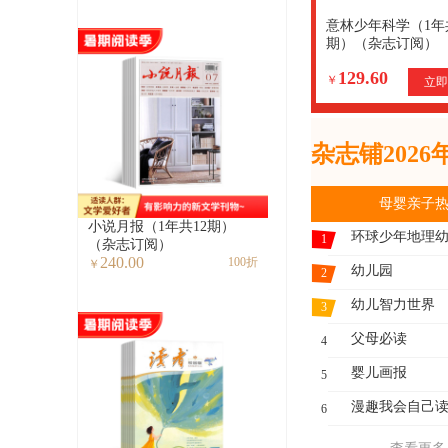
意林少年科学（1年
期）（杂志订阅）
129.60
￥
立即
杂志铺202
母婴亲子
小说月报（1年共12期）
环球少年地理
1
（杂志订阅）
240.00
100折
￥
幼儿园
2
幼儿智力世界
3
父母必读
4
婴儿画报
5
漫趣我会自己
6