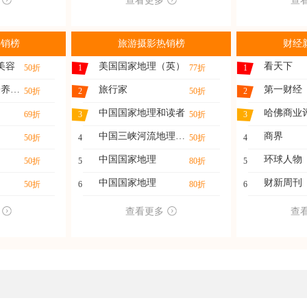
查看更多
查
热销榜
旅游摄影热销榜
财经
美容
美国国家地理（英）
看天下
50折
1
77折
1
家庭医药（快乐养生）
旅行家
第一财经
50折
2
50折
2
中国国家地理和读者
哈佛商业
69折
3
50折
3
中国三峡河流地理与水
商界
50折
4
50折
4
中国国家地理
环球人物
50折
5
80折
5
中国国家地理
财新周刊
50折
6
80折
6
查看更多
查