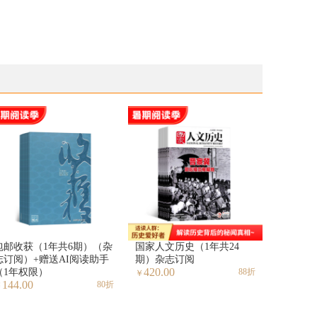
包邮收获（1年共6期）（杂
国家人文历史（1年共24
志订阅）+赠送AI阅读助手
期）杂志订阅
420.00
（1年权限）
88折
￥
144.00
80折
￥