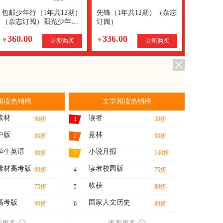
包邮少年行（1年共12期）
先锋（1年共12期）（杂志
（杂志订阅）阳光少年报
订阅）
出品
360.00
336.00
￥
￥
立即购买
立即购买
阅读热销榜
文学阅读热销榜
素材
读者
90折
1
50折
中版
意林
80折
2
90折
学生英语
小说月报
80折
3
100折
素材高考版
读者校园版
90折
4
75折
收获
75折
5
80折
高考版
国家人文历史
90折
6
88折