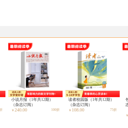
小说月报（1年共12期）
读者校园版（1年共12期）
（杂志订阅）
（杂志订阅）
240.00
108.00
0折
100折
75折
￥
￥