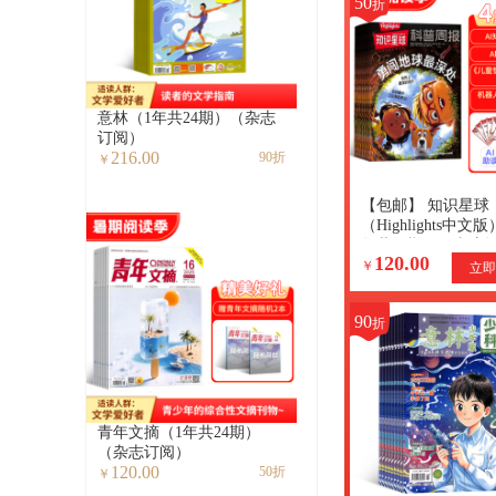
50
折
意林（1年共24期）（杂志
订阅）
216.00
90折
￥
【包邮】 知识星球
（Highlights中文
年共12期）（杂志
120.00
+赠送AI阅读助手+
￥
立即
能量卡
90
折
青年文摘（1年共24期）
（杂志订阅）
120.00
50折
￥