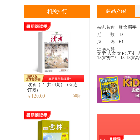
商品介绍
相关排行
杂志名称：
咬文嚼字
期 数：
12
页 码：
64
适读人群：
文学
人文
文化
历史
15岁初中生
15-18岁
读者（1年共24期）（杂志
订阅）
120.00
50折
￥