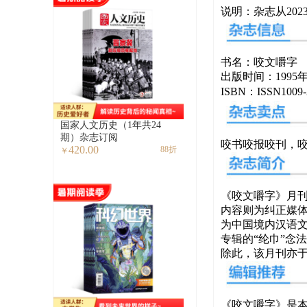
说明：杂志从202
书
名：咬文嚼字
出版时间：1995
ISBN：ISSN1009-
国家人文历史（1年共24
期）杂志订阅
咬书咬报咬刊，
420.00
88折
￥
《咬文嚼字》月刊
内容则为纠正媒
为中国境内汉语文
专辑的“纶巾”念
除此，该月刊亦
《咬文嚼字》是