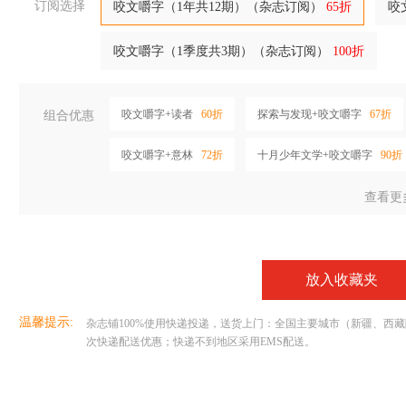
订阅选择
咬文嚼字（1年共12期）（杂志订阅）
65折
咬
咬文嚼字（1季度共3期）（杂志订阅）
100折
咬文嚼字+读者
60折
探索与发现+咬文嚼字
67折
组合优惠
咬文嚼字+意林
72折
十月少年文学+咬文嚼字
90折
查看更
放入收藏夹
温馨提示:
杂志铺100%使用快递投递，送货上门：全国主要城市（新疆、西藏除外
次快递配送优惠；快递不到地区采用EMS配送。