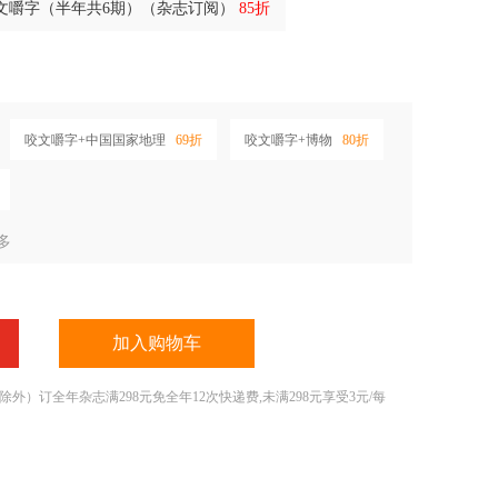
文嚼字（半年共6期）（杂志订阅）
85折
咬文嚼字+中国国家地理
69折
咬文嚼字+博物
80折
多
加入购物车
）订全年杂志满298元免全年12次快递费,未满298元享受3元/每