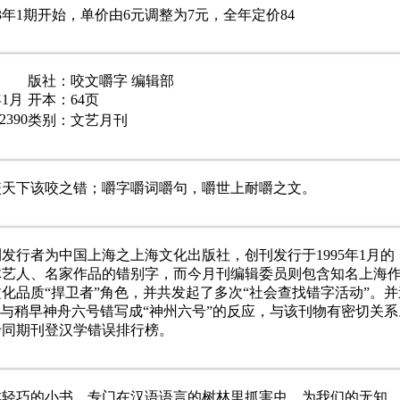
3年1期开始，单价由6元调整为7元，全年定价84
版社：咬文嚼字 编辑部
年1月
开本：64页
2390
类别：文艺月刊
咬天下该咬之错；嚼字嚼词嚼句，嚼世上耐嚼之文。
发行者为中国上海之上海文化出版社，创刊发行于1995年1月的
体艺人、名家作品的错别字，而今月刊编辑委员则包含知名上海
化品质“捍卫者”角色，并共发起了多次“社会查找错字活动”。并
法与稍早神舟六号错写成“神州六号”的反应，与该刊物有密切关系
于同期刊登汉学错误排行榜。
本轻巧的小书，专门在汉语语言的树林里抓害虫，为我们的无知