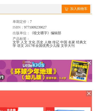
加入购物车
单期定价：
7
ISBN：
9771009239027
出版单位：
《咬文嚼字》编辑部
产品标签：
文学
人文
文化
历史
人物
传记
中国
名家
经典文
学
语文
2017年全国优秀少儿报
文学大刊