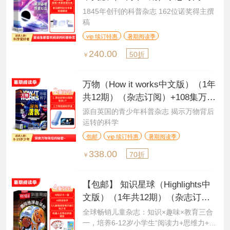
1845年创刊的科普杂志 162位诺奖得主撰
稿
vip 续订特惠
暑期阅读季
240.00
50折
￥
万物（How it works中文版）（1年
共12期）（杂志订阅）+108集万物
科学新闻音频
源自英国的青少年科普杂志 揭示万物背后
运转的科学
包邮
vip 续订特惠
暑期阅读季
338.00
70折
￥
【包邮】 知识星球（Highlights中
文版）（1年共12期）（杂志订
阅）+赠送AI阅读助手+AI知识能量
全球畅销儿童杂志：知识×趣味×教育三合
卡
一，培养6-12岁小学生“阅读力+思维力+创