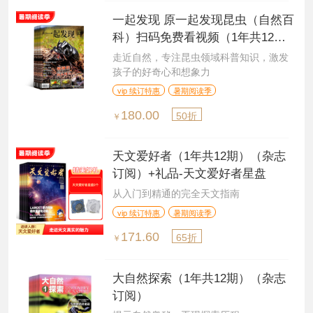
一起发现 原一起发现昆虫（自然百
科）扫码免费看视频（1年共12
期）（杂志订阅）
走近自然，专注昆虫领域科普知识，激发
孩子的好奇心和想象力
vip 续订特惠
暑期阅读季
180.00
50折
￥
天文爱好者（1年共12期）（杂志
订阅）+礼品-天文爱好者星盘
从入门到精通的完全天文指南
vip 续订特惠
暑期阅读季
171.60
65折
￥
大自然探索（1年共12期）（杂志
订阅）