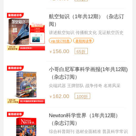
航空知识（1年共12期）（杂志订
阅）
讲述航空知识 传播航文化 见证航空历史
vip 续订特惠
暑期阅读季
156.00
65折
￥
小哥白尼军事科学画报(1年共12期)
（杂志订阅）
尖端武器 王牌部队 战争传奇 名将风采
162.00
100折
￥
Newton科学世界（1年共12期）
（杂志订阅）
综合科普期刊 选材全面精准 普及科学常识