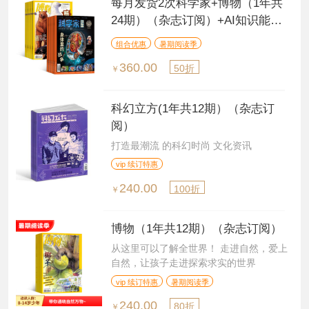
每月发货2次科学家+博物（1年共
24期）（杂志订阅）+AI知识能量
卡
组合优惠
暑期阅读季
360.00
50折
￥
科幻立方(1年共12期）（杂志订
阅）
打造最潮流 的科幻时尚 文化资讯
vip 续订特惠
240.00
100折
￥
博物（1年共12期）（杂志订阅）
从这里可以了解全世界！ 走进自然，爱上
自然，让孩子走进探索求实的世界
vip 续订特惠
暑期阅读季
240.00
80折
￥