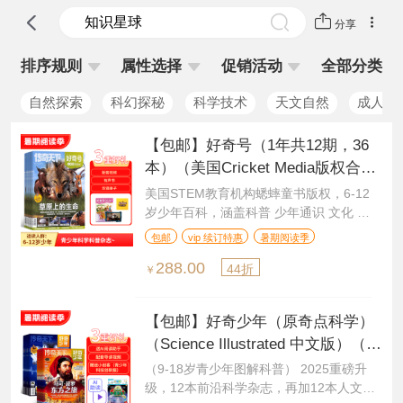
分享
排序规则
属性选择
促销活动
全部分类
自然探索
科幻探秘
科学技术
天文自然
成人科
【包邮】好奇号（1年共12期，36
本）（美国Cricket Media版权合
作）（杂志订阅）
美国STEM教育机构蟋蟀童书版权，6-12
岁少年百科，涵盖科普 少年通识 文化 自
然 动物
包邮
vip 续订特惠
暑期阅读季
288.00
44折
￥
【包邮】好奇少年（原奇点科学）
（Science Illustrated 中文版）（1
年共12期24本，科学版+历史版）
（9-18岁青少年图解科普） 2025重磅升
+赠送AI阅读助手
级，12本前沿科学杂志，再加12本人文知