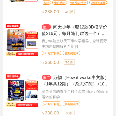
识杂志，超值订阅
包邮
组合优惠
vip 续订特惠
暑期阅读季
288.00
40折
￥
问天少年（赠12款3D模型价
推广
值216元，每月随刊赠送一个）（1
年共12期）（杂志订阅）
青少年航空航天军事科学素养，全球视野
中国原创图解科普期刊
Vip 续订特惠
暑期阅读季
360.00
79折
￥
万物（How it works中文版）
推广
（1年共12期）（杂志订阅）+108
集万物科学新闻音频
源自英国的青少年科普杂志 揭示万物背后
运转的科学
Vip 续订特惠
暑期阅读季
338.00
70折
￥