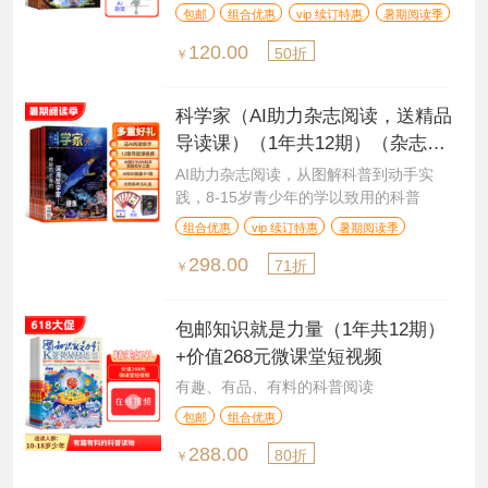
造力+共情力
包邮
组合优惠
vip 续订特惠
暑期阅读季
120.00
50折
￥
科学家（AI助力杂志阅读，送精品
导读课）（1年共12期）（杂志订
阅）+AI知识能量卡
AI助力杂志阅读，从图解科普到动手实
践，8-15岁青少年的学以致用的科普
组合优惠
vip 续订特惠
暑期阅读季
298.00
71折
￥
包邮知识就是力量（1年共12期）
+价值268元微课堂短视频
有趣、有品、有料的科普阅读
包邮
组合优惠
288.00
80折
￥