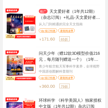
天文爱好者（1年共12期）
推广
（杂志订阅）+礼品-天文爱好者星
盘
从入门到精通的完全天文指南
Vip 续订特惠
暑期阅读季
171.60
65折
￥
问天少年（赠12款3D模型价值216
元，每月随刊赠送一个）（1年共
12期）（杂志订阅）
青少年航空航天军事科学素养，全球视野
中国原创图解科普期刊
vip 续订特惠
暑期阅读季
360.00
79折
￥
环球科学 《科学美国人》独家授权
中文版（1年共12期）杂志订阅