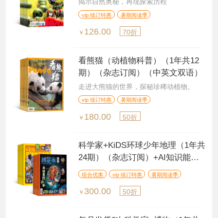
揭示自然奥秘，再现探索历程
vip 续订特惠
暑期阅读季
126.00
70折
￥
看熊猫（动植物科普）（1年共12
期）（杂志订阅）（中英文双语）
走进大熊猫的世界，探秘珍稀动植物。
vip 续订特惠
暑期阅读季
180.00
50折
￥
科学家+KiDS环球少年地理（1年共
24期）（杂志订阅）+AI知识能量
卡
组合优惠
vip 续订特惠
暑期阅读季
300.00
50折
￥