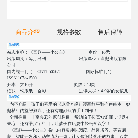
商品介绍
规格参数
售后保障
杂志名称：《童趣——小公主》
定价：
18
元
出版周期：每月出刊
出版单位：童趣出版有限
公司
国内统一刊号：
CN11-5656/C
国际标准刊号：
ISSN 1674-1560
开本：大
16
开
页数：
40
页
纸张：铜版纸、全彩
适读人群：
4-9
岁的女孩儿
内容介绍：孩子们喜爱的《冰雪奇缘》漫画故事和有声绘本，妙
趣横生的益智游戏，还有有趣好玩的手工制作！
全新栏目：丰富多彩的原创栏目，帮助孩子拓宽知识面，满足好
奇心；还有学汉字栏目，让孩子在玩耍中轻松学汉字！
《童趣——小公主》杂志内容集趣味阅读、品质培养、美育启
蒙、智能开发和互动交流为一体，让女孩阅读优美的故事、欣赏