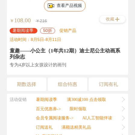
查看产品视频
收藏
108.00
￥
￥216
暑期阅读季
50折
促销产品
活动时间：8月5日-8月11日
童趣——小公主（1年共12期）迪士尼公主动画系
列杂志
专为4岁以上女孩设计的画刊
期数选择
组合特惠
订阅有礼
活动促销
暑期阅读季
满300减100 点击领取
百元优惠券->
限时领取
会员专属阅读服务->
AI人工智能伴读
订阅送礼
满额送精美礼品