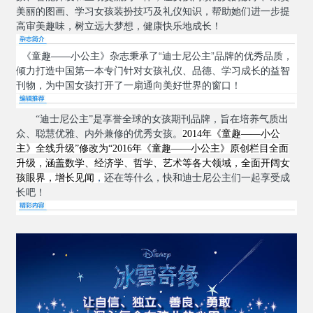
美丽的图画、学习女孩装扮技巧及礼仪知识，帮助她们进一步提
高审美趣味，树立远大梦想，健康快乐地成长！
《童趣——小公主》杂志秉承了“迪士尼公主”品牌的优秀品质，
倾力打造中国第一本专门针对女孩礼仪、品德、学习成长的益智
刊物，为中国女孩打开了一扇通向美好世界的窗口！
“迪士尼公主”是
享誉全球的女孩期刊品牌，旨在培养气质出
众、聪慧优雅、内外兼修的优秀女孩。
2014
年《童趣——小公
主》全线升级”修改为“
2016
年《童趣——小公主》原创栏目全面
升级，涵盖数学、经济学、哲学、艺术等各大领域，全面开阔女
孩眼界，增长见闻
，
还在等什么，快和迪士尼公主们一起享受成
长吧！