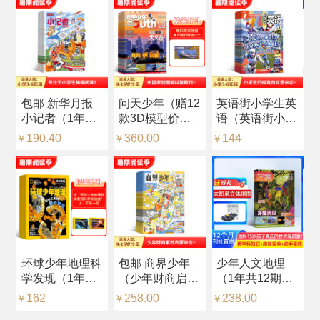
包邮 新华月报
问天少年（赠12
英语街小学生英
科
小记者（1年共
款3D模型价值
语（英语街小学
杂
12期）（预约全
216元，每月随
版）（中英双
品
190.40
360.00
144
2
￥
￥
￥
￥
年）
刊赠送一个）
语）（1年共12
年
（1年共12期）
期）（杂志订
志
（杂志订阅）
阅）
识
环球少年地理科
包邮 商界少年
少年人文地理
【
学发现（1年共
（少年财商启
（1年共12期）
（
12期）（杂志订
蒙）（1年共12
（杂志订阅）
中
162
258.00
238.00
2
￥
￥
￥
￥
阅）
期）（杂志订
+