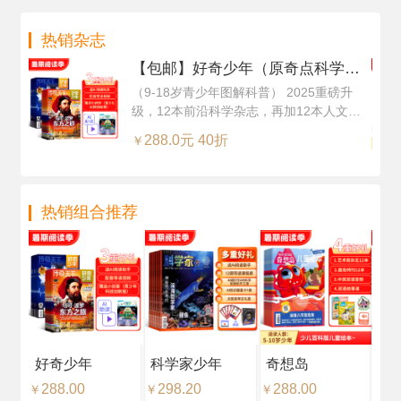
阅）
然
（
热销杂志
每
阅
【包邮】好奇少年（原奇点科学）
（Science Illustrated 中文版）（1
（9-18岁青少年图解科普） 2025重磅升
级，12本前沿科学杂志，再加12本人文知
年共12期24本，科学版+历史版）
识杂志，超值订阅
+赠送AI阅读助手
288.0元 40折
￥
热销组合推荐
好奇少年
科学家少年
奇想岛
好
288.00
298.20
288.00
18
￥
￥
￥
￥