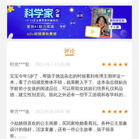
评论
时光***影
2021-10-7 13:43:00
宝宝今年5岁了，帮孩子挑选杂志的时候看到有博主测评这一
本，看了介绍感觉整体不错，就果断入手了。这本杂志很贴合
学龄前小女孩的阅读品位，可以帮助女娃娃们培养礼仪和品
德，建立性别意识。除此之外还有一些手工游戏和各学科的启
蒙，订购这一套杂志可以省很多事，因为内容比较全面，很满
意的一次购物！......
奇方***改
2021-8-24 18:47:00
小姑娘很喜欢的公主画册，买回家给她看着玩。各种公主形象
设计的很好，活泼童趣，还有一些公主故事，孩子很喜
欢。......