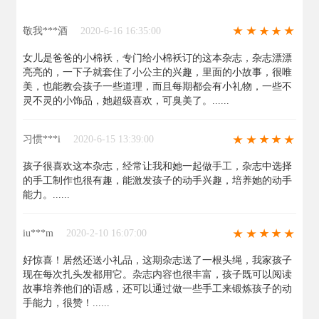
敬我***酒
2020-6-16 16:35:00
女儿是爸爸的小棉袄，专门给小棉袄订的这本杂志，杂志漂漂
亮亮的，一下子就套住了小公主的兴趣，里面的小故事，很唯
美，也能教会孩子一些道理，而且每期都会有小礼物，一些不
灵不灵的小饰品，她超级喜欢，可臭美了。......
习惯***i
2020-6-15 13:39:00
孩子很喜欢这本杂志，经常让我和她一起做手工，杂志中选择
的手工制作也很有趣，能激发孩子的动手兴趣，培养她的动手
能力。......
iu***m
2020-2-10 16:07:00
好惊喜！居然还送小礼品，这期杂志送了一根头绳，我家孩子
现在每次扎头发都用它。杂志内容也很丰富，孩子既可以阅读
故事培养他们的语感，还可以通过做一些手工来锻炼孩子的动
手能力，很赞！......