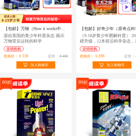
【包邮】万物（How it works中文版）（1年共12期）（杂志订阅）+108集万物科学新闻音频
源自英国的青少年科普杂志 揭示
（9-18岁青少年图解科普） 20
万物背后运转的科学
磅升级，12本前沿科学杂志，
12本人文知识杂志，超值订阅
促销抢购
促销抢购
338
288
抢购价：￥
定价：
￥480
抢购价：￥
定价：
加入购物车
加入购物车
80
89
折
折