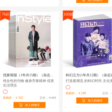
加入购物车
76
100
折
折
优家画报（1年共15期）（杂志订阅）
纯女性的刊物 修身齐家精神 优质
打造最潮流 的科幻时尚 文化
生活理念
240
抢购价：￥
定价：
342
抢购价：￥
定价：
￥450
加入购物车
加入购物车