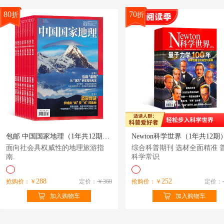
80
70
折
折
包邮 中国国家地理（1年共12期）（杂志订阅）
面向社会具权威性的地理旅游指
综合科普期刊 选材全面精准 
南.
科学常识
288
252
抢购价：￥
定价：
￥360
抢购价：￥
定价：
加入购物车
加入购物车