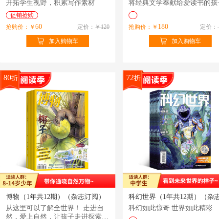
开拓学生视野，积累写作素材
将经典文学奉献给爱读书的孩
促销抢购
60
180
抢购价：￥
定价：
￥120
抢购价：￥
定价：
加入购物车
加入购物车
80
72
折
折
博物（1年共12期）（杂志订阅）
从这里可以了解全世界！ 走进自
科幻如此惊奇 世界如此精彩
然，爱上自然，让孩子走进探索求