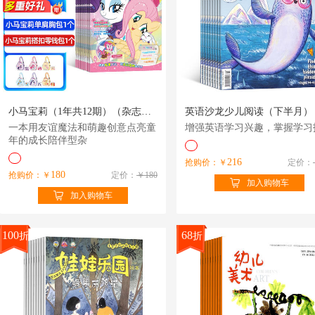
小马宝莉（1年共12期）（杂志订阅）
一本用友谊魔法和萌趣创意点亮童
增强英语学习兴趣，掌握学习
年的成长陪伴型杂
216
抢购价：￥
定价：
180
抢购价：￥
定价：
￥180
加入购物车
加入购物车
100
68
折
折