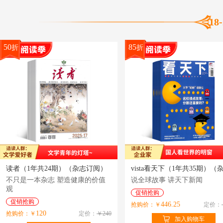
18
50
85
折
折
读者（1年共24期）（杂志订阅）
不只是一本杂志 塑造健康的价值
说全球故事 讲天下新闻
观
促销抢购
促销抢购
446.25
抢购价：￥
定价：
120
抢购价：￥
定价：
￥240
加入购物车