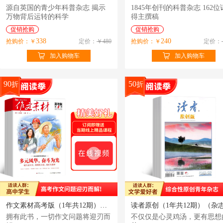
源自英国的青少年科普杂志 揭示
1845年创刊的科普杂志 162位诺奖
万物背后运转的科学
得主撰稿
促销抢购
促销抢购
338
240
抢购价：￥
定价：
￥480
抢购价：￥
定价：
加入购物车
加入购物车
90
50
折
折
作文素材高考版（1年共12期）（杂志订阅）订阅即赠送当期线上精品课程
拥有此书，一切作文问题将迎刃而
不仅仅是心灵鸡汤，更有思想