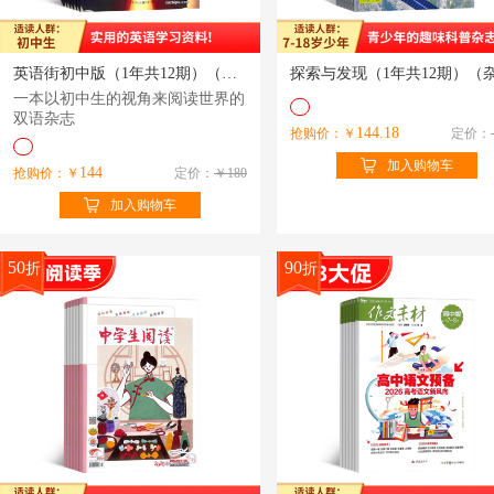
英语街初中版（1年共12期）（杂志订阅）
一本以初中生的视角来阅读世界的
双语杂志
144.18
抢购价：￥
定价：
加入购物车
144
抢购价：￥
定价：
￥180
加入购物车
50
90
折
折