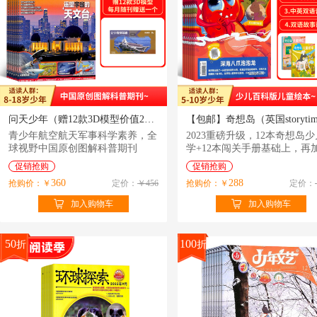
问天少年（赠12款3D模型价值216元，每月随刊赠送一个）（1年共12期）（杂志订阅）
青少年航空航天军事科学素养，全
2023重磅升级，12本奇想岛
球视野中国原创图解科普期刊
学+12本闯关手册基础上，再加
本奇想岛少儿科普，超值订阅
促销抢购
促销抢购
360
288
抢购价：￥
定价：
￥456
抢购价：￥
定价：
加入购物车
加入购物车
50
100
折
折