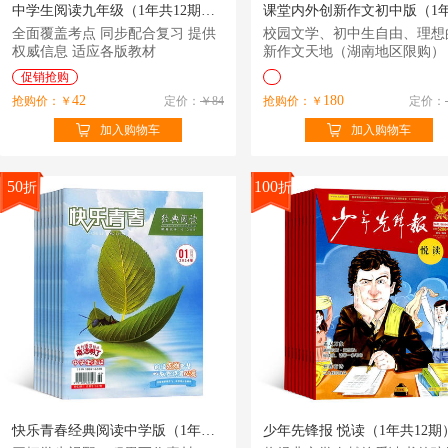
中学生阅读九年级（1年共12期）（杂志订阅）（原中学生阅读初中版中考）
全面覆盖考点 同步配合复习 提供
校园文学、初中生自由、理想
权威信息 适应各版教材
新作文天地（湖南地区限购）
促销抢购
42
180
抢购价：￥
定价：
￥84
抢购价：￥
定价：
加入购物车
加入购物车
50
100
折
折
快乐青春经典阅读中学版（1年共12期）（杂志订阅）