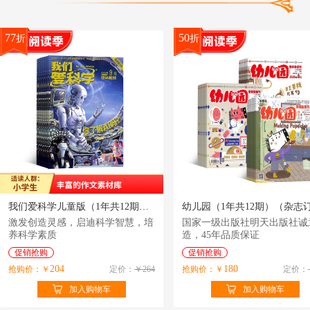
77
50
折
折
我们爱科学儿童版（1年共12期）（杂志订阅）
激发创造灵感，启迪科学智慧，培
国家一级出版社明天出版社诚
养科学素质
造，45年品质保证
促销抢购
促销抢购
204
180
抢购价：￥
定价：
￥264
抢购价：￥
定价：
加入购物车
加入购物车