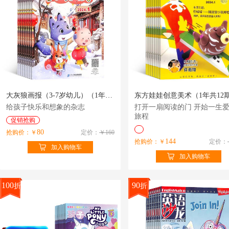
大灰狼画报（3-7岁幼儿）（1年共12期）（杂志订阅）
给孩子快乐和想象的杂志
打开一扇阅读的门 开始一生
旅程
促销抢购
80
抢购价：￥
定价：
￥160
144
抢购价：￥
定价：
加入购物车
加入购物车
100
90
折
折