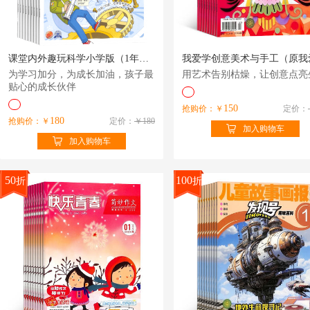
课堂内外趣玩科学小学版（1年共12期）（杂志订阅）
为学习加分，为成长加油，孩子最
用艺术告别枯燥，让创意点亮
贴心的成长伙伴
150
抢购价：￥
定价：
180
抢购价：￥
定价：
￥180
加入购物车
加入购物车
50
100
折
折