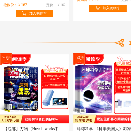
162
抢购价：￥
定价：
￥162
加入购物车
加入购物车
70
50
折
折
【包邮】万物（How it works中文版）（1年共12期）（杂志订阅）+108集万物科学新闻音频