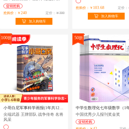
实的世界
促销抢购
103.68
抢购价：￥
定价：
240
抢购价：￥
定价：
￥300
加入购物车
加入购物车
100
50
折
折
小哥白尼军事科学画报(1年共12期)（杂志订阅）
尖端武器 王牌部队 战争传奇 名将
中国优秀少儿报刊奖金奖
风采
促销抢购
42
抢购价：￥
定价