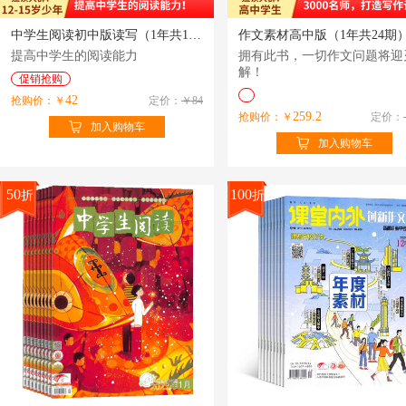
中学生阅读初中版读写（1年共12期）（杂志订阅）
提高中学生的阅读能力
拥有此书，一切作文问题将迎
解！
促销抢购
42
抢购价：￥
定价：
￥84
259.2
抢购价：￥
定价：
加入购物车
加入购物车
50
100
折
折