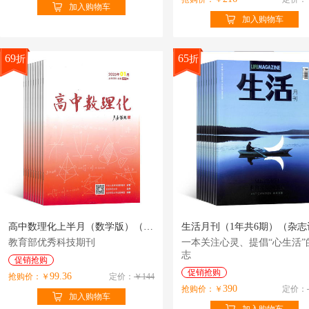
加入购物车
加入购物车
69
65
折
折
高中数理化上半月（数学版）（1年共12期）（杂志订阅）
教育部优秀科技期刊
一本关注心灵、提倡“心生活”
志
促销抢购
促销抢购
99.36
抢购价：￥
定价：
￥144
390
抢购价：￥
定价：
加入购物车