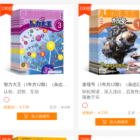
100
100
折
折
智力大王（1年共12期）（杂志订阅）
认知、启智、互动
轻松阅读，深入浅出，启发性
寓教于乐
150
抢购价：￥
定价：
￥150
150
抢购价：￥
定价：
加入购物车
加入购物车
86
50
折
折