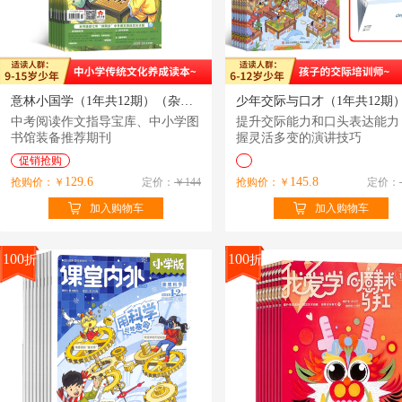
意林小国学（1年共12期）（杂志订阅）
中考阅读作文指导宝库、中小学图
提升交际能力和口头表达能力
书馆装备推荐期刊
握灵活多变的演讲技巧
促销抢购
129.6
145.8
抢购价：￥
定价：
￥144
抢购价：￥
定价：
加入购物车
加入购物车
100
100
折
折