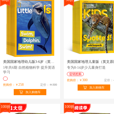
美国国家地理幼儿版3-6岁（英文原版）National Geographic Little Kids（1年共6期）（杂志订阅）
1年共6期 自然植物科学 提升英语
专为8-14岁少儿量身打造
学习
促销抢购
300
抢购价：￥
定价：
258
抢购价：￥
定价：
￥300
加入购物车
加入购物车
100
100
折
折