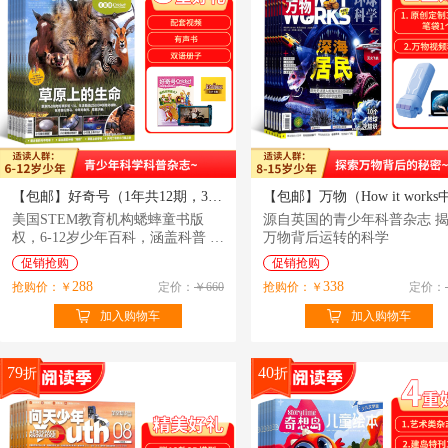
【包邮】好奇号（1年共12期，36本）（美国Cricket Media版权合作）（杂志订阅）
美国STEM教育机构蟋蟀童书版
源自英国的青少年科普杂志 
权，6-12岁少年百科，涵盖科普 少
万物背后运转的科学
年通识 文化 自然 动物
促销抢购
促销抢购
288
338
抢购价：￥
定价：
￥660
抢购价：￥
定价：
加入购物车
加入购物车
79
40
折
折