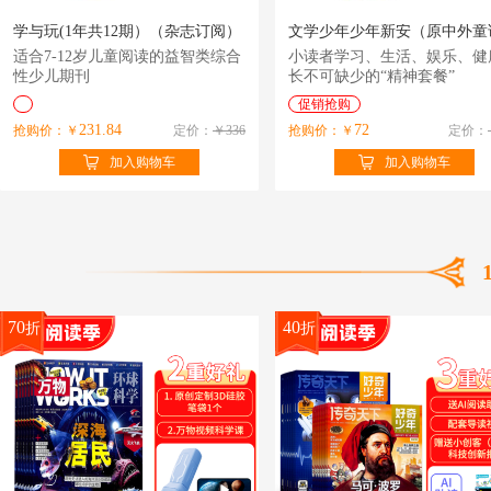
学与玩(1年共12期）（杂志订阅）
适合7-12岁儿童阅读的益智类综合
小读者学习、生活、娱乐、健
性少儿期刊
长不可缺少的“精神套餐”
促销抢购
231.84
72
抢购价：￥
定价：
￥336
抢购价：￥
定价：
加入购物车
加入购物车
70
40
折
折