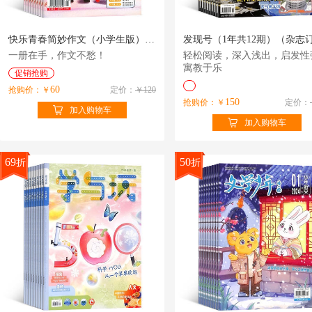
快乐青春简妙作文（小学生版）（1年共12期）（杂志订阅）
一册在手，作文不愁！
轻松阅读，深入浅出，启发性
寓教于乐
促销抢购
60
抢购价：￥
定价：
￥120
150
抢购价：￥
定价：
加入购物车
加入购物车
69
50
折
折