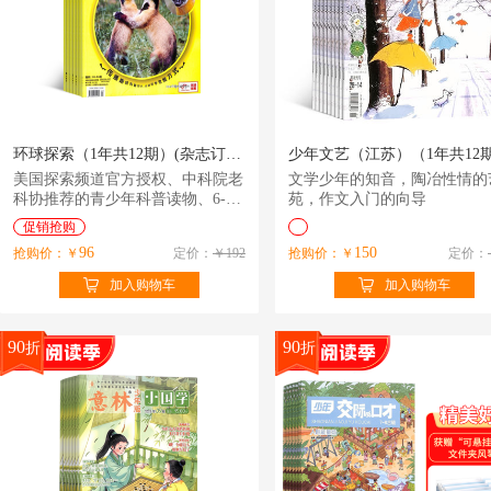
环球探索（1年共12期）(杂志订阅)
美国探索频道官方授权、中科院老
文学少年的知音，陶冶性情的
科协推荐的青少年科普读物、6-14
苑，作文入门的向导
岁孩子的科普学习杂志
促销抢购
96
150
抢购价：￥
定价：
￥192
抢购价：￥
定价：
加入购物车
加入购物车
90
90
折
折