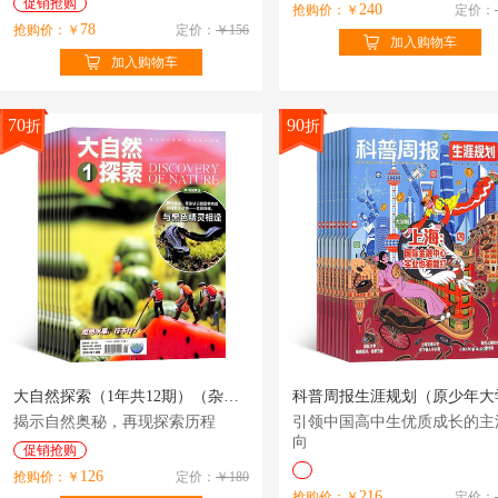
促销抢购
240
抢购价：￥
定价：
78
抢购价：￥
定价：
￥156
加入购物车
加入购物车
70
90
折
折
大自然探索（1年共12期）（杂志订阅）
揭示自然奥秘，再现探索历程
引领中国高中生优质成长的主
向
促销抢购
126
抢购价：￥
定价：
￥180
216
抢购价：￥
定价：