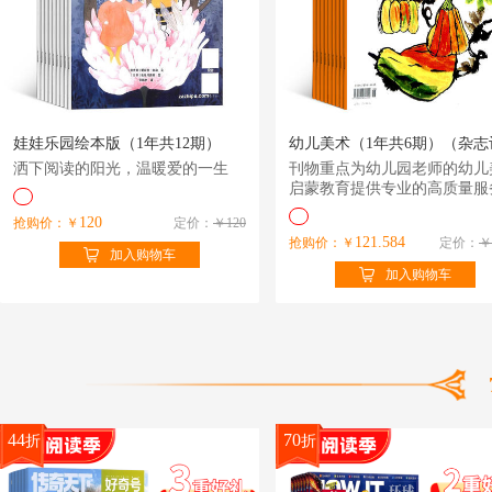
娃娃乐园绘本版（1年共12期）
洒下阅读的阳光，温暖爱的一生
刊物重点为幼儿园老师的幼儿
启蒙教育提供专业的高质量服
120
抢购价：￥
定价：
￥120
121.584
抢购价：￥
定价：
￥
加入购物车
加入购物车
44
70
折
折