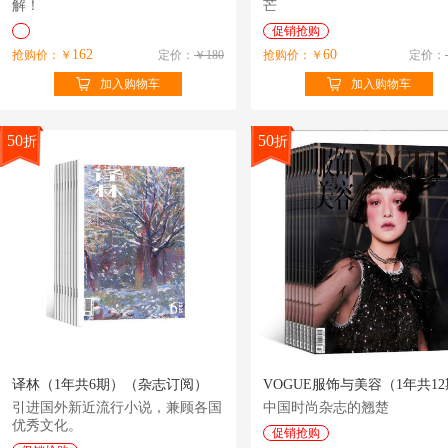
解！
芒
促销抢购
162
60
抢购价：￥
定价：
￥180
抢购价：￥
定价：
加入购物车
加入购物车
50
50
折
折
译林（1年共6期）（杂志订阅）
引进国外新近流行小说，兼顾各国
中国时尚杂志的翘楚
优秀文化。
促销抢购